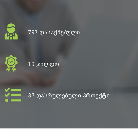
31389 ᲞᲠᲝᲒᲠᲐᲛᲔᲑᲘᲡ ᲑᲔᲜᲔᲤᲘᲪᲘᲐᲠᲘ
797 ᲓᲐᲡᲐᲥᲛᲔᲑᲣᲚᲘ
19 ᲯᲘᲚᲓᲝ
37 ᲓᲐᲡᲠᲣᲚᲔᲑᲣᲚᲘ ᲞᲠᲝᲔᲥᲢᲘ