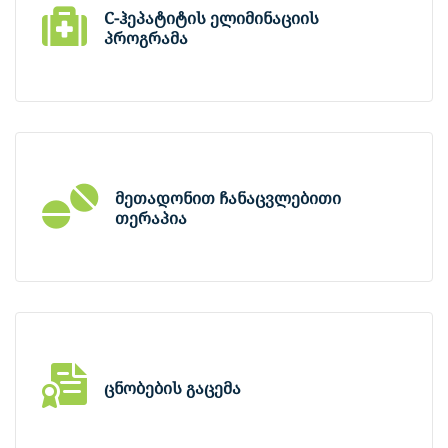
C-ჰეპატიტის ელიმინაციის
მოიაზრებს.
პროგრამა
დროული დიაგნოსტიკა და დროული მკურნალობა
განკურნების დიდ შანს იძლევა. C ჰეპატიტი
მეთადონით ჩანაცვლებითი
განკურნებადია!
თერაპია
თანამედროვე მედიცინა ოპიოიდებზე
დამოკიდებულებას, ანუ ოპიოიდურ ნარკომანიას
განიხილავს, როგორც ქრონიკულ დაავადებას,
რომელიც რემისიებისა და რეციდივების
ცნობების გაცემა
(გამწვავებების) ფონზე მიმდინარეობს.