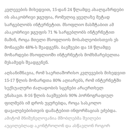
კვლევების მიხედვით,
15-
დან
24
წლამდე
ახალგაზრდები
ის
ასაკობრივი
ჯგუფია
,
რომელიც
ყველაზე
მეტად
სარგებლობს
ინტერნეტით
.
მსოფლიო
მასშტაბით
ამ
ასაკობრივი
ჯგუფის
71 %
სარგებლობს
ინტერნეტით
მაშინ
,
როცა
მთელი
მსოფლიოს
მოსახლეობისთვის
ეს
მონაცემი
48%-
ს
შეადგენს
.
ბავშვები
და
18
წლამდე
მოზარდები
მსოფლიოში
ინტერნეტის
მომხმარებელთა
მესამედს
შეადგენენ
.
აღსანიშნავია
,
რომ
საერთაშორისო
კვლევების
მიხედვით
15-17
წლის
მოზარდთა
80%
აღიარებს
,
რომ
ინტერნეტში
სექსუალური
ძალადობის
სცენები
არაერთხელ
უნახავთ
.
8-16
წლის
ბავშვების
90%
პორნოგრაფიულ
ფილმებს
იმ
დროს
უყურებდა
,
როცა
სასკოლო
დავალებებისთვის
დამატებით
ინფორმაციას
ეძებდა
.
ამიტომ მნიშვნელოვანია მშობლებმა შვილები
აუცილებლად აკონტროლონ და ასწავლონ როგორ