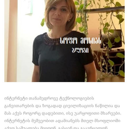
ინტერნეტი თანამედროვე ტექნოლოგიების
განვითარების და ზოგადად ცივილიზაციის ნაწილია და
მას აქვს როგორც დადებითი, ისე უარყოფითი მხარეები.
ინტერნეტის მეშვეობით ადამიანებს მთელ მსოფლიოში
აქვთ საშუალება მიიღონ, გასცენ და გაავრცელონ