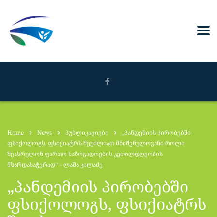
Home
News
პუბლიკაციები
„პანდემიის პირობებში
ფსიქოლოგს, ფსიქიატრს შეუძლიათ მნიშვნელოვანი როლი
შეასრულონ ფართო საზოგადოების კეთილდღეობის
მხარდასაჭერად“ – ლაშა კილაძე
„პანდემიის პირობებში
ფსიქოლოგს, ფსიქიატრს